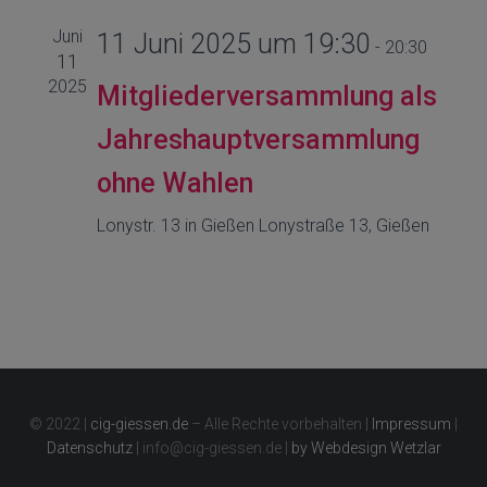
Juni
11 Juni 2025 um 19:30
-
20:30
11
2025
Mitgliederversammlung als
Jahreshauptversammlung
ohne Wahlen
Lonystr. 13 in Gießen
Lonystraße 13, Gießen
© 2022 |
cig-giessen.de
– Alle Rechte vorbehalten |
Impressum
|
Datenschutz
| info@cig-giessen.de |
by Webdesign Wetzlar