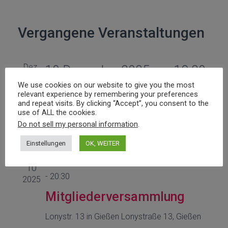
Vergangene Veranstaltungen
Dez.
10 Dezember 2025 um 19:30
-
10
We use cookies on our website to give you the most
20:30
2025
relevant experience by remembering your preferences
and repeat visits. By clicking “Accept”, you consent to the
Interreligiöse Adventsfeier
use of ALL the cookies.
Do not sell my personal information
.
Lonystr. 13 in Gießen
Lonystraße 13, Gießen
Einstellungen
OK, WEITER
Sep.
10 September 2025 um 19:30
10
-
20:30
2025
Mitgliederversammlung
Lonystr. 13 in Gießen
Lonystraße 13, Gießen