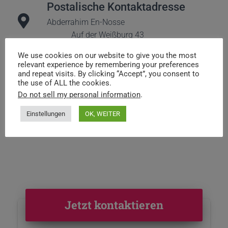
Postalische Kontaktadresse
Abderrahim En-Nosse
Auf der Weißburg 43
35418Buseck
We use cookies on our website to give you the most
relevant experience by remembering your preferences
and repeat visits. By clicking “Accept”, you consent to
the use of ALL the cookies.
Bankverbindung:
Do not sell my personal information
.
Sparkasse Gießen
Einstellungen
OK, WEITER
BIC:
SKGIDE5FXXX
IBAN:
DE30 5135 0025 0200 6131 46
Jetzt kontaktieren