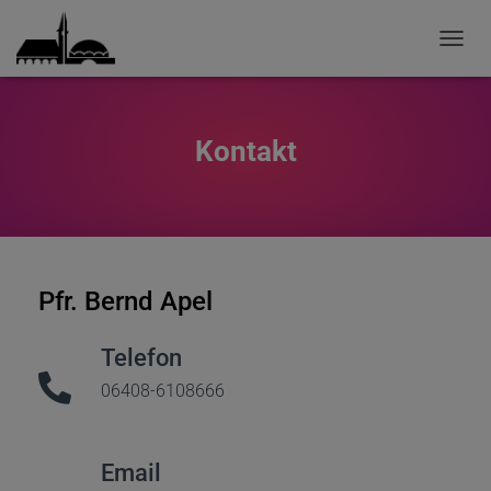
T
O
G
G
L
Kontakt
E
N
A
V
I
G
A
Pfr. Bernd Apel
T
I
O
Telefon
N
06408-6108666
Email