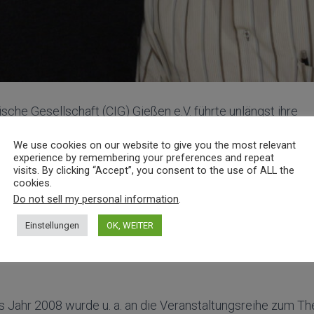
ische Gesellschaft (CIG) Gießen e.V. führte unlängst ihre
mlung durch. In deren Rahmen standen turnusgemäß die 
We use cookies on our website to give you the most relevant
CIG hat laut Satzung zwei gleichberechtigte Vorsitzende 
experience by remembering your preferences and repeat
visits. By clicking “Accept”, you consent to the use of ALL the
stlicher Vorsitzender wurde Pfarrer Bernd Apel (im Bild link
cookies.
zender Mutaz Faysal (im Bild rechts) bestätigt. Weitere V
Do not sell my personal information
.
(Kassenwart), Abderrahim en-Nosse
Einstellungen
OK, WEITER
it), Dr. Diaa Raschid (Beisitzer), Ursula Schöberl (Beisitzer
s Jahr 2008 wurde u. a. an die Veranstaltungsreihe zum T