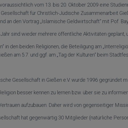
t voraussichtlich vom 13. bis 20. Oktober 2009 eine Studien
Gesellschaft für Christlich-Jüdische Zusammenarbeit Gieß
d an den Vortrag „Islamische Geldwirtschaft“ mit Pof. Bay
ahr sind wieder mehrere öffentliche Aktivitäten geplant, u
 in den beiden Religionen, die Beteiligung am „Interreligi
ießen am 5.7. und ggf. am „Tag der Kulturen“ beim Stadtfes
mische Gesellschaft in Gießen e.V. wurde 1996 gegründet mi
Religion besser kennen zu lernen bzw. über sie zu informie
 Vertrauen aufzubauen. Daher wird von gegenseitiger Missi
ellschaft hat gegenwärtig 30 Mitglieder (natürliche Pers