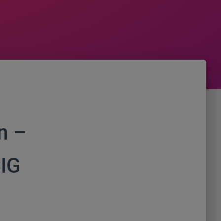
n –
IG