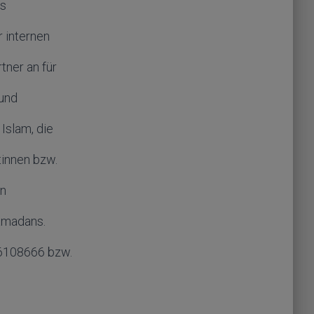
ls
 internen
tner an für
 und
Islam, die
innen bzw.
en
amadans.
8-6108666 bzw.