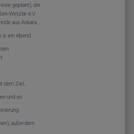
reise geplant), die
en-Wetzlar e.V.
indir aus Ankara.
. a. ein Abend
ösen
t.
t dem Ziel,
ren und so
onierung
onen), außerdem