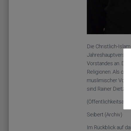
Die Christlich-Islam
Jahreshauptversam
Vorstandes an. Die 
Religionen. Als chri
muslimischer Vorsit
sind Rainer Dietz 
(Öffentlichkeitsarbe
Seibert (Archiv)
Im Rückblick auf da