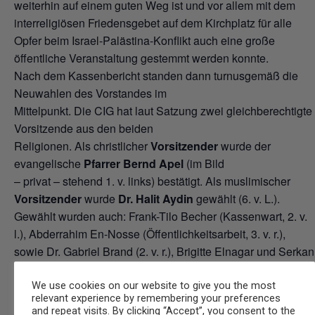
weiterhin auf einem guten Weg ist und vor allem mit dem
interreligiösen Friedensgebet auf dem Kirchplatz für alle
Opfer beim Israel-Palästina-Konflikt auch eine große
öffentliche Veranstaltung gestemmt werden konnte.
Nach dem Kassenbericht standen dann turnusgemäß die
Neuwahlen des Vorstandes im
Mittelpunkt. Die CIG hat laut Satzung zwei gleichberechtigte
Vorsitzende aus den beiden
Religionen. Als christlicher
Vorsitzender
wurde der
evangelische
Pfarrer Bernd Apel
(im Bild
– privat – stehend 1. v. links) bestätigt. Als muslimischer
Vorsitzender
wurde
Dr. Halit Aydin
gewählt (6. v. L.).
Gewählt wurden auch: Frank-Tilo Becher (Kassenwart, 2. v.
l.), Abderrahim En-Nosse (Öffentlichkeitsarbeit, 3. v. r.),
sowie Dr. Gabriel Brand (2. v. r.), Brigitte Elnagar und Serkan
Görgülü als Beisitzer in den Vorstand.
We use cookies on our website to give you the most
relevant experience by remembering your preferences
and repeat visits. By clicking “Accept”, you consent to the