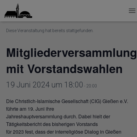
« Alle Veranstaltungen
T
O
G
Diese Veranstaltung hat bereits stattgefunden.
G
L
E
Mitgliederversammlung
N
A
V
mit Vorstandswahlen
I
G
A
19 Juni 2024 um 18:00
T
-
20:00
I
O
Die Christlich-Islamische Gesellschaft (CIG) Gießen e.V.
N
führte am 19. Juni ihre
Jahreshauptversammlung durch. Dabei hielt der
Tätigkeitsbericht des bisherigen Vorstands
für 2023 fest, dass der interreligiöse Dialog in Gießen