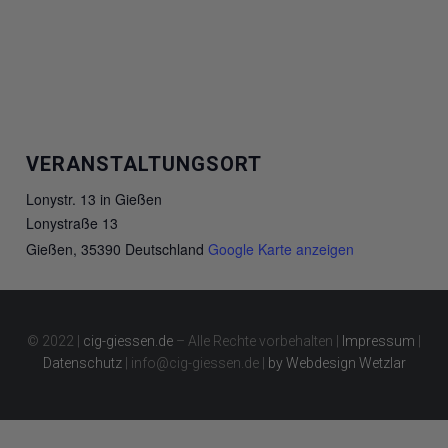
VERANSTALTUNGSORT
Lonystr. 13 in Gießen
Lonystraße 13
Gießen
,
35390
Deutschland
Google Karte anzeigen
© 2022 |
cig-giessen.de
– Alle Rechte vorbehalten |
Impressum
|
Datenschutz
| info@cig-giessen.de |
by Webdesign Wetzlar